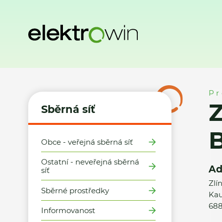
Domů
Sběrná síť
Místa zpětného odběru
Z - E.M.O.S. tr
Pr
Z
Sběrná síť
Obce - veřejná sběrná síť
Ostatní - neveřejná sběrná
Ad
síť
Zlí
Sběrné prostředky
Kau
688
Informovanost