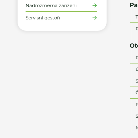
Pa
Nadrozměrná zařízení
T
Servisní gestoři
P
Ot
P
Ú
S
Č
P
S
N