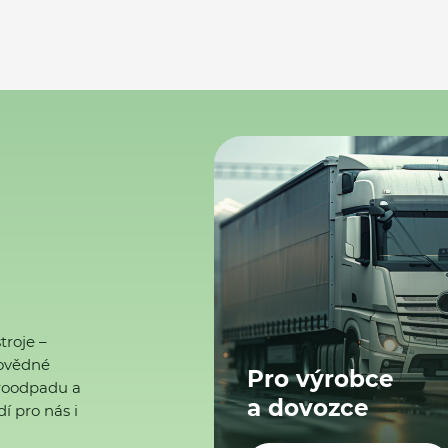
troje –
ovědné
Pro výrobce
ktroodpadu a
a dovozce
í pro nás i