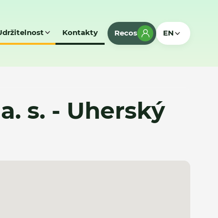
Udržitelnost
Kontakty
Recos
EN
a. s. - Uherský