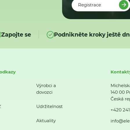
Registrace
Zapojte se
Podnikněte kroky ještě dn
 odkazy
Kontakt
Výrobci a
Michelsk
dovozci
140 00 P
Česká re
ť
Udržitelnost
+420 241
Aktuality
info@ele