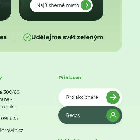
Najít sběrné místo
es
Udělejme svět zeleným
y
Přihlášení
á 300/60
Pro akcionáře
raha 4
publika
Recos
 091 835
ktrowin.cz