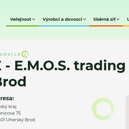
Veřejnost
Výrobci a dovozci
Sběrná síť
ading a. s. - Uherský Brod
odejce
 - E.M.O.S. trading 
Brod
resa:
nský kraj
nicova 75
01 Uherský Brod