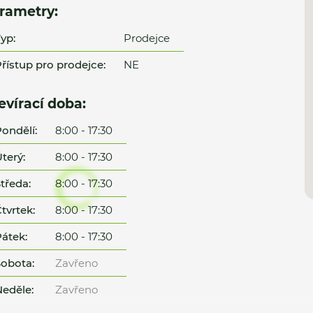
rametry:
yp:
Prodejce
řístup pro prodejce:
NE
evírací doba:
ondělí:
8:00 - 17:30
terý:
8:00 - 17:30
tředa:
8:00 - 17:30
tvrtek:
8:00 - 17:30
átek:
8:00 - 17:30
obota:
Zavřeno
eděle:
Zavřeno