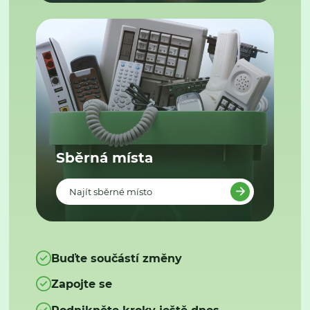
Sběrná místa
Najít sběrné místo
Buďte součástí změny
Zapojte se
Podnikněte kroky ještě dnes