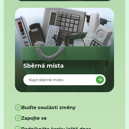
Sběrná místa
Najít sběrné místo
Buďte součástí změny
Zapojte se
Podnikněte kroky ještě dnes