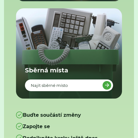
Sběrná místa
Najít sběrné místo
Buďte součástí změny
Zapojte se
Podnikněte kroky ještě dnes