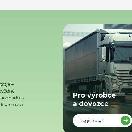
troje –
ovědné
Pro výrobce
ktroodpadu a
a dovozce
í pro nás i
Registrace