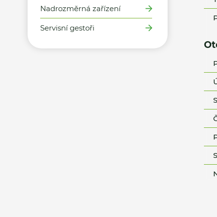
Nadrozměrná zařízení
P
Servisní gestoři
Ot
P
Ú
S
Č
P
S
N