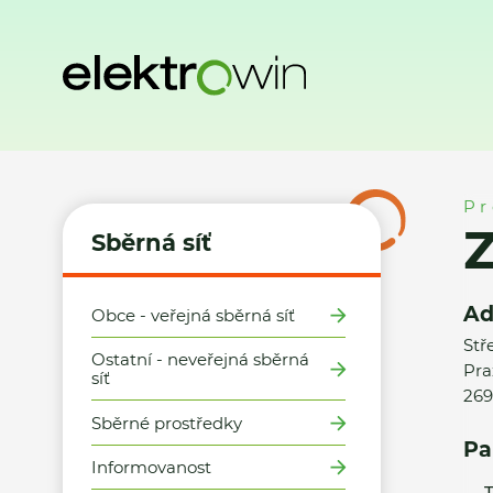
Domů
Sběrná síť
Místa zpětného odběru
Zdeněk Kono
Pr
Sběrná síť
Ad
Obce - veřejná sběrná síť
Stř
Ostatní - neveřejná sběrná
Pra
síť
269
Sběrné prostředky
Pa
Informovanost
T