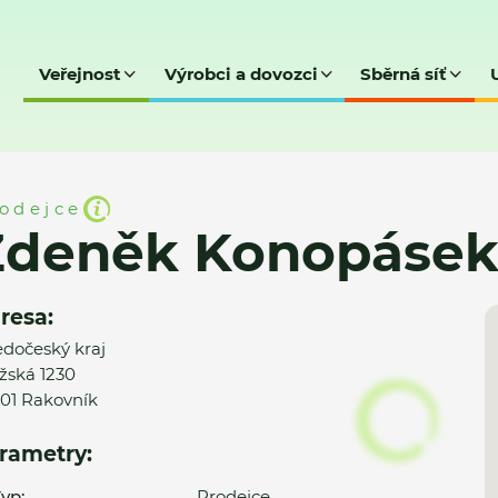
Veřejnost
Výrobci a dovozci
Sběrná síť
pásek
odejce
Zdeněk Konopáse
resa:
edočeský kraj
žská 1230
01 Rakovník
rametry:
yp:
Prodejce