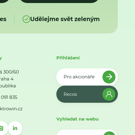
es
Udělejme svět zeleným
y
Přihlášení
á 300/60
Pro akcionáře
raha 4
publika
Recos
 091 835
ktrowin.cz
Vyhledat na webu