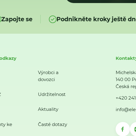
Zapojte se
Podnikněte kroky ještě dn
 odkazy
Kontakt
Výrobci a
Michelsk
dovozci
140 00 P
Česká re
ť
Udržitelnost
+420 241
Aktuality
info@ele
ty ke
Časté dotazy