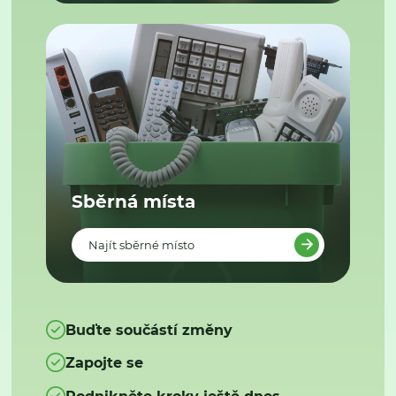
Sběrná místa
Najít sběrné místo
Buďte součástí změny
Zapojte se
Podnikněte kroky ještě dnes