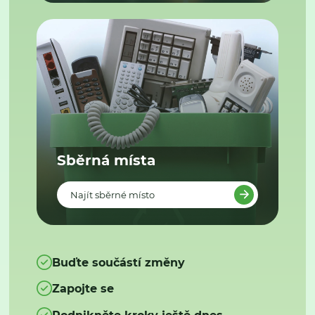
Sběrná místa
Najít sběrné místo
Buďte součástí změny
Zapojte se
Podnikněte kroky ještě dnes