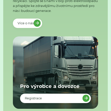
recyklaci. Spojte se s námi v boji proti elektroodpadu
a přispějte ke zdravějšímu životnímu prostředí pro
nás i budoucí generace.
Více o nás
Pro výrobce a dovozce
Registrace