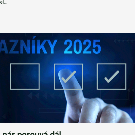
l...
á nás posouvá dál