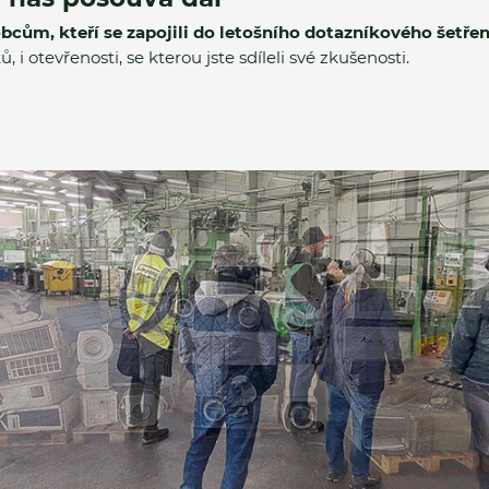
ům, kteří se zapojili do letošního dotazníkového šetřen
, i otevřenosti, se kterou jste sdíleli své zkušenosti.