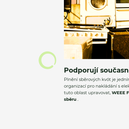
Podporují současn
Plnění sběrových kvót je jedn
organizací pro nakládání s el
tuto oblast upravovat,
WEEE Fo
sběru
.