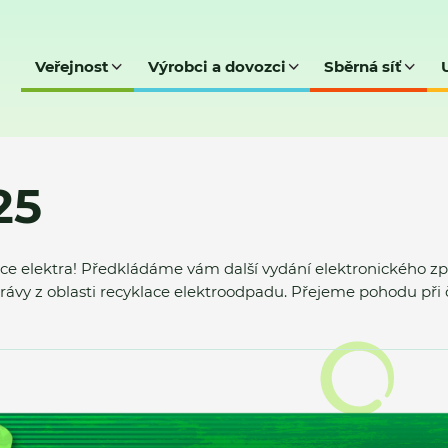
Veřejnost
Výrobci a dovozci
Sběrná síť
25
yklace elektra! Předkládáme vám další vydání elektronického
právy z oblasti recyklace elektroodpadu. Přejeme pohodu při