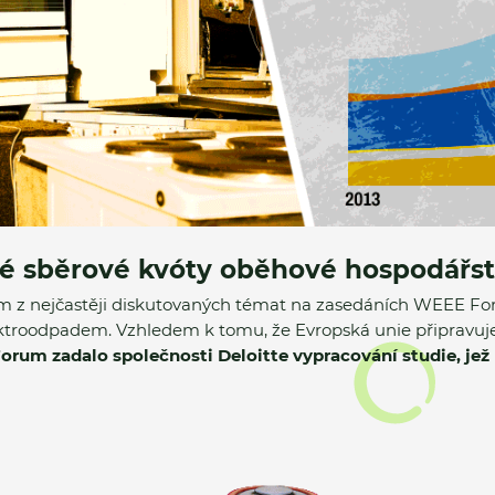
é sběrové kvóty oběhové hospodářst
ím z nejčastěji diskutovaných témat na zasedáních WEEE For
ektroodpadem. Vzhledem k tomu, že Evropská unie připravuj
rum zadalo společnosti Deloitte vypracování studie, jež 