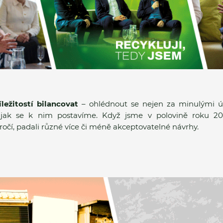
íležitostí bilancovat
– ohlédnout se nejen za minulými ús
 jak se k nim postavíme. Když jsme v polovině roku 2024
čí, padali různé více či méně akceptovatelné návrhy.