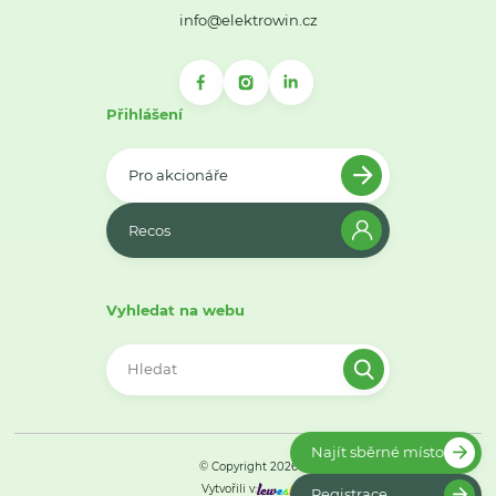
info@elektrowin.cz
Přihlášení
Pro akcionáře
Recos
Vyhledat na webu
Najít sběrné místo
© Copyright 2026
Vytvořili v:
Registrace